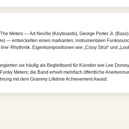
he Meters — Art Neville (Keyboards), George Porter Jr. (Bass)
arre) — entwickelten einen markanten, instrumentalen Funksou
line'-Rhythmik. Eigenkompositionen wie „Cissy Strut“ und „Loo
gierten sie häufig als Begleitband für Künstler wie Lee Dorsey,
e Funky Meters; die Band erhielt mehrfach öffentliche Anerkennu
Ehrung mit dem Grammy Lifetime Achievement Award.