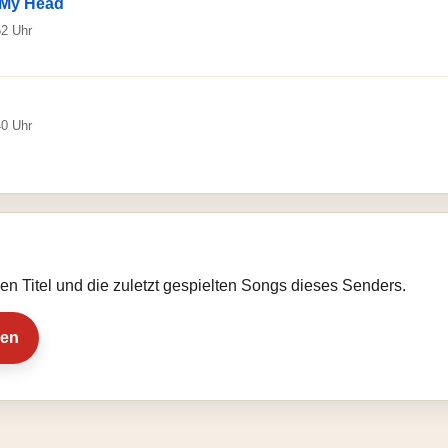
 My Head
52 Uhr
40 Uhr
llen Titel und die zuletzt gespielten Songs dieses Senders.
ien