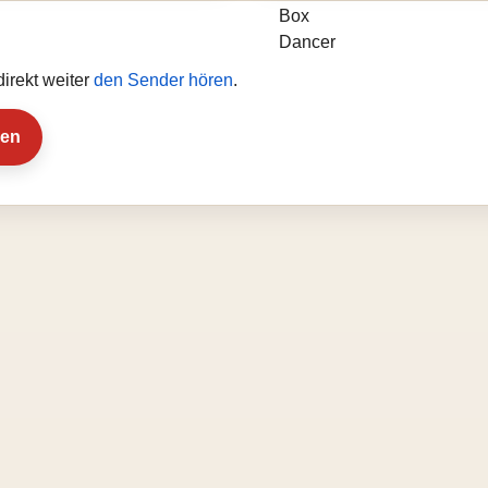
irekt weiter
den Sender hören
.
ien