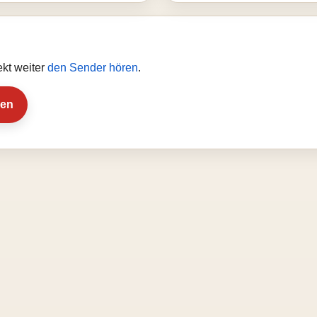
ekt weiter
den Sender hören
.
ien